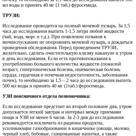
мл воды и принять 40 мг (1 таб.) фуросемида.
ТРУЗИ:
Исследование проводится на полный мочевой пузырь. За 1,5
часа до исследования выпить 1-1,5 литра любой жидкости
(чай, вода, морс и т.д.). При появлении позывов к
мочеиспусканию не опорожнять мочевой пузырь, а дождаться
проведения обследования. Перед проведением ТРУЗИ,
желательно, сделать очистительную клизму накануне и утром
в день исследования. Если есть противопоказания к
употреблению большого количества жидкости (пожилой
возраст, гипертоническая болезнь, ишемическая болезнь
сердца, сердечная и почечная недостаточность, заболевания
почек), то необходимо за 1,5 – 2 часа до исследования выпить
500 мл воды и принять 40 мг (1таб.) фуросемида.
УЗИ поясничного отдела позвоночника:
Если исследование предстоит во второй половине дня, утром
допускается легкий завтрак и интервал между приемами
пищи и УЗИ не менее 6 часов. За 2-3 дня до исследования
рекомендуется исключить из рациона продукты,
усиливающие газообразование в кишечнике (овощи, молоко,
черный хлеб, бобовые, газированные напитки, а также