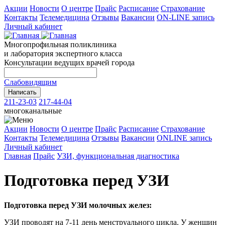
Акции
Новости
О центре
Прайс
Расписание
Страхование
Контакты
Телемедицина
Отзывы
Вакансии
ON-LINE запись
Личный кабинет
Многопрофильная поликлиника
и лаборатория экспертного класса
Консультации ведущих врачей города
Cлабовидящим
Написать
211-23-03
217-44-04
многоканальные
Акции
Новости
О центре
Прайс
Расписание
Страхование
Контакты
Телемедицина
Отзывы
Вакансии
ONLINE запись
Личный кабинет
Главная
Прайс
УЗИ, функциональная диагностика
Подготовка перед УЗИ
Подготовка перед УЗИ молочных желез:
УЗИ проводят на 7-11 день менструального цикла. У женщин