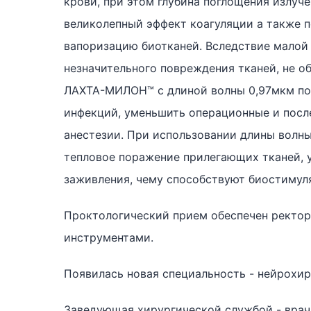
крови, при этом глубина поглощения излуче
великолепный эффект коагуляции а также п
вапоризацию биотканей. Вследствие малой
незначительного повреждения тканей, не о
ЛАХТА-МИЛОН™ с длиной волны 0,97мкм поз
инфекций, уменьшить операционные и посл
анестезии. При использовании длины волны
тепловое поражение прилегающих тканей, 
заживления, чему способствуют биостимул
Проктологический прием обеспечен ректор
инструментами.
Появилась новая специальность - нейрохир
Заведующая хирургической службой - вра