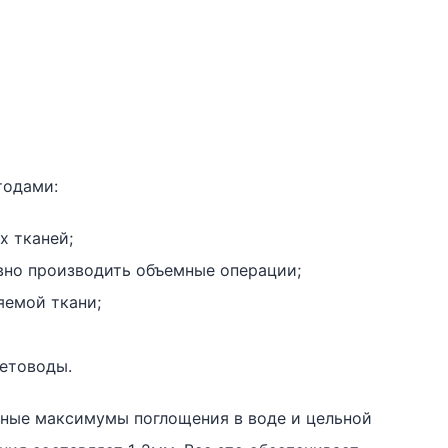
тодами:
 тканей;
вно производить объемные операции;
яемой ткани;
ветоводы.
ьные максимумы поглощения в воде и цельной