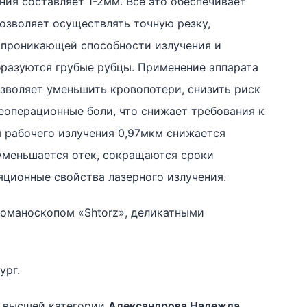
ния составляет 1-2мм. Все это обеспечивает
озволяет осуществлять точную резку,
 проникающей способности излучения и
бразуются грубые рубцы. Применение аппарата
воляет уменьшить кровопотери, снизить риск
еоперационные боли, что снижает требования к
 рабочего излучения 0,97мкм снижается
уменьшается отек, сокращаются сроки
яционные свойства лазерного излучения.
оманоскопом «Shtorz», деликатными
ург.
ч высшей категории
Александрова Надежда