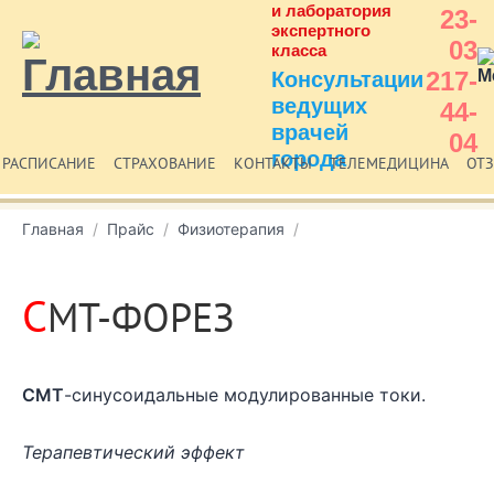
и лаборатория
23-
экспертного
03
класса
217-
Консультации
ведущих
44-
врачей
04
города
РАСПИСАНИЕ
СТРАХОВАНИЕ
КОНТАКТЫ
ТЕЛЕМЕДИЦИНА
ОТ
Главная
Прайс
Физиотерапия
С
МТ-ФОРЕЗ
СМТ
-синусоидальные модулированные токи.
Терапевтический эффект